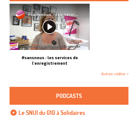
#sansnous : les services de
l'enregistrement
Autres vidéos >
PODCASTS
Le SNUI du G10 à Solidaires