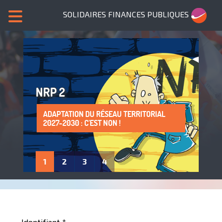
SOLIDAIRES FINANCES PUBLIQUES
NRP 2
ADAPTATION DU RÉSEAU TERRITORIAL
SANS NOUS, PLUS DE SERVICES PUBLICS !
LA PROTECTION DE LA SANTÉ AU TRAVAIL
ADHÈRE À SOLIDAIRES FINANCES
2027-2030 : C'EST NON !
: UN DROIT À FAIRE VIVRE !
PUBLIQUES
1
2
3
4
Identifiant
*