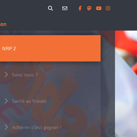
ion
NRP 2
Sans nous ?
Santé au travail
Adhérer c'est gagner !