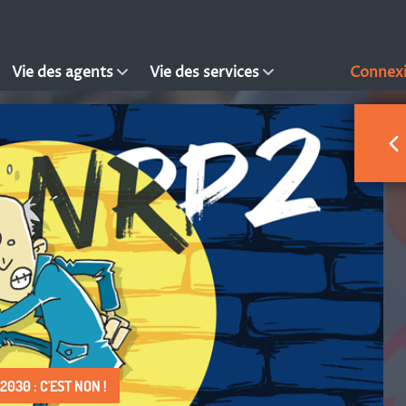
Vie des agents
Vie des services
Connex
030 : C'EST NON !
 DROIT À FAIRE VIVRE !
S