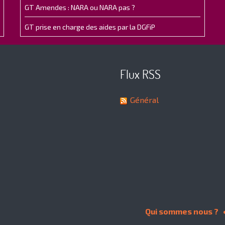
GT Amendes : NARA ou NARA pas ?
GT prise en charge des aides par la DGFiP
Flux RSS
Général
Qui sommes nous ?