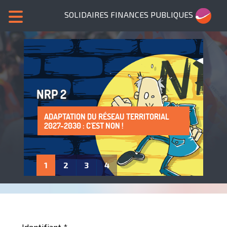
SOLIDAIRES FINANCES PUBLIQUES
NRP 2
ADAPTATION DU RÉSEAU TERRITORIAL
SANS NOUS, PLUS DE SERVICES PUBLICS !
LA PROTECTION DE LA SANTÉ AU TRAVAIL
ADHÈRE À SOLIDAIRES FINANCES
2027-2030 : C'EST NON !
: UN DROIT À FAIRE VIVRE !
PUBLIQUES
1
2
3
4
Identifiant
*