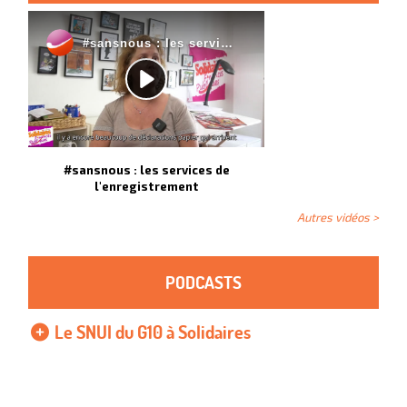
#sansnous : les services de
l'enregistrement
Autres vidéos >
PODCASTS
Le SNUI du G10 à Solidaires