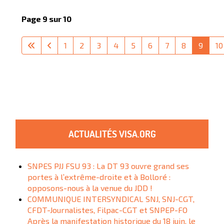
Page 9 sur 10
1
2
3
4
5
6
7
8
9
10
ACTUALITÉS VISA.ORG
SNPES PJJ FSU 93 : La DT 93 ouvre grand ses
portes à l’extrême-droite et à Bolloré :
opposons-nous à la venue du JDD !
COMMUNIQUE INTERSYNDICAL SNJ, SNJ-CGT,
CFDT-Journalistes, Filpac-CGT et SNPEP-FO
Après la manifestation historique du 18 juin, le