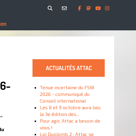
ion
ACTUALITÉS ATTAC
26-
Tenue incertaine du FSM
2026 - communiqué du
Conseil international
Les 8 et 9 octobre aura lieu
la 3e édition des...
6-
Pour agir, Attac a besoin de
vous !
du
Loi Duplomb 2 : Attac se