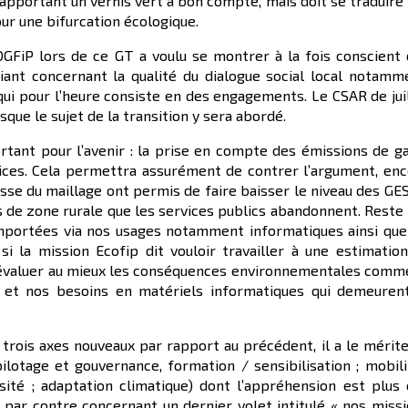
apportant un vernis vert à bon compte, mais doit se traduire
ur une bifurcation écologique.
GFiP lors de ce GT a voulu se montrer à la fois conscient
fiant concernant la qualité du dialogue social local notamm
 qui pour l’heure consiste en des engagements. Le CSAR de jui
sque le sujet de la transition y sera abordé.
tant pour l’avenir : la prise en compte des émissions de g
vices. Cela permettra assurément de contrer l’argument, en
asse du maillage ont permis de faire baisser le niveau des GE
s de zone rurale que les services publics abandonnent. Reste
importées via nos usages notamment informatiques ainsi que
i la mission Ecofip dit vouloir travailler à une estimation
évaluer au mieux les conséquences environnementales comm
 et nos besoins en matériels informatiques qui demeurent
trois axes nouveaux par rapport au précédent, il a le mérit
otage et gouvernance, formation / sensibilisation ; mobili
rsité ; adaptation climatique) dont l’appréhension est plus
 par contre concernant un dernier volet intitulé « nos miss