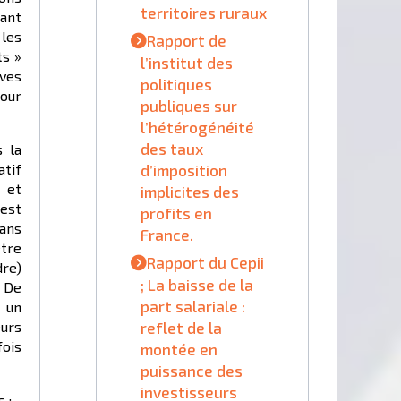
territoires ruraux
uant
 les
Rapport de
ts »
l’institut des
rves
politiques
pour
publiques sur
l’hétérogénéité
des taux
 la
d’imposition
atif
s et
implicites des
 est
profits en
dans
France.
être
Rapport du Cepii
dre)
; La baisse de la
. De
part salariale :
t un
reflet de la
eurs
fois
montée en
puissance des
investisseurs
 :