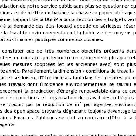
ialisation de notre service public sans plus se questionner q
sions, et de mettre en balance la chasse au papier alors que
ême, l’apport de la DGFiP à la confection des « budgets ver
 à la demande des élus locaux) appelle de sérieuses rése
de la fiscalité environnementale et la faiblesse des moyens 
 soit aux finances publiques comme aux douanes.
 constater que de très nombreux objectifs présents dans
notées en cours ce qui démontre un avancement plus que rel
velles mesures adoptées (et les anciennes avec) sont plu
 année. Pareillement, la dimension « conditions de travail »
an et se doivent d’être incluses tant dans les mesures que 
 les travaux dont l’incidence environnementale ne saurait 
oncernant la production d’énergie renouvelable dans ce ca
 des conditions et organisation du travail des collègues
 se traduit par la réduction de m² par agent-e, suscitan
s des open space bruyants dégradant toujours davantage l
daires Finances Publiques se doit au contraire d’être à la 
agents.
ertaines actions inscrites au plan et qui vont dans le bon sens