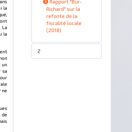
Rapport "Bur-
dans
i la
Richard" sur la
que,
refonte de la
ront
fiscalité locale
 La
(2018)
i la
2
ment
 non
c un
r sa
pour
ale
P ne
gues
e de
mais