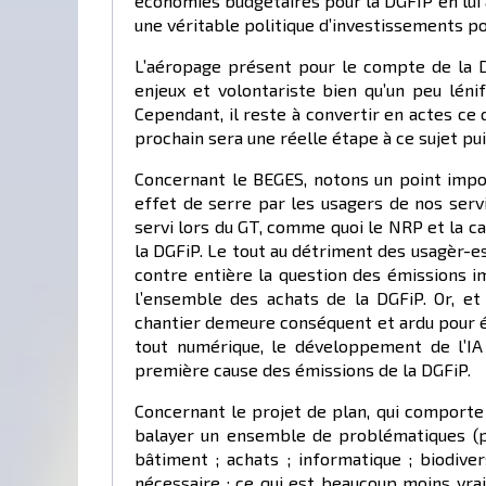
économies budgétaires pour la DGFIP en lui 
une véritable politique d’investissements po
L’aéropage présent pour le compte de la D
enjeux et volontariste bien qu’un peu léni
Cependant, il reste à convertir en actes ce
prochain sera une réelle étape à ce sujet pui
Concernant le BEGES, notons un point impor
effet de serre par les usagers de nos ser
servi lors du GT, comme quoi le NRP et la c
la DGFiP. Le tout au détriment des usagèr-e
contre entière la question des émissions 
l’ensemble des achats de la DGFiP. Or, et s
chantier demeure conséquent et ardu pour 
tout numérique, le développement de l’IA
première cause des émissions de la DGFiP.
Concernant le projet de plan, qui comporte 
balayer un ensemble de problématiques (pil
bâtiment ; achats ; informatique ; biodive
nécessaire ; ce qui est beaucoup moins vrai