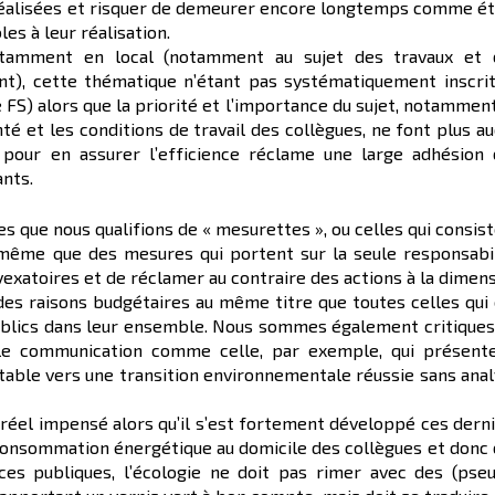
éalisées et risquer de demeurer encore longtemps comme é
es à leur réalisation.
notamment en local (notamment au sujet des travaux et 
vent), cette thématique n’étant pas systématiquement inscri
 FS) alors que la priorité et l’importance du sujet, notammen
nté et les conditions de travail des collègues, ne font plus a
n pour en assurer l’efficience réclame une large adhésion
nts.
es que nous qualifions de « mesurettes », ou celles qui consis
même que des mesures qui portent sur la seule responsabi
vexatoires et de réclamer au contraire des actions à la dimen
des raisons budgétaires au même titre que toutes celles qui
publics dans leur ensemble. Nous sommes également critiques
ule communication comme celle, par exemple, qui présente
table vers une transition environnementale réussie sans ana
 réel impensé alors qu’il s’est fortement développé ces dern
consommation énergétique au domicile des collègues et donc
nces publiques, l’écologie ne doit pas rimer avec des (pse