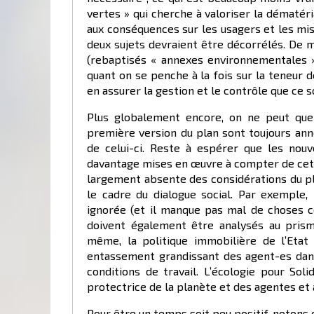
vertes » qui cherche à valoriser la dématér
aux conséquences sur les usagers et les mis
deux sujets devraient être décorrélés. De m
(rebaptisés « annexes environnementales »
quant on se penche à la fois sur la teneur 
en assurer la gestion et le contrôle que ce
Plus globalement encore, on ne peut que
première version du plan sont toujours an
de celui-ci. Reste à espérer que les nou
davantage mises en œuvre à compter de cette
largement absente des considérations du pl
le cadre du dialogue social. Par exemple,
ignorée (et il manque pas mal de choses c
doivent également être analysés au prisme
même, la politique immobilière de l’Etat
entassement grandissant des agent-es dan
conditions de travail. L’écologie pour Soli
protectrice de la planète et des agentes et 
Pour être un temps soit peu positif, notons c