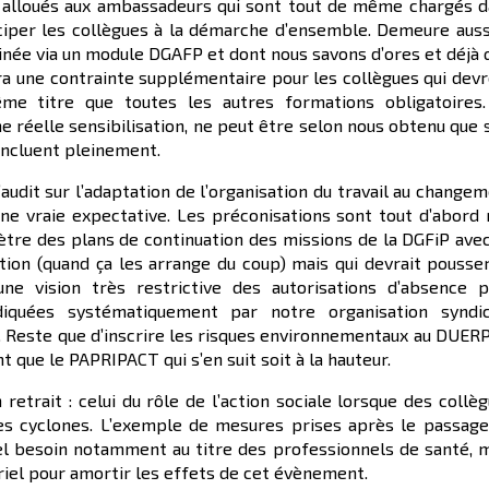
s alloués aux ambassadeurs qui sont tout de même chargés 
ticiper les collègues à la démarche d’ensemble. Demeure auss
inée via un module DGAFP et dont nous savons d’ores et déjà 
ra une contrainte supplémentaire pour les collègues qui dev
e titre que toutes les autres formations obligatoires.
e réelle sensibilisation, ne peut être selon nous obtenu que s
 incluent pleinement.
’audit sur l’adaptation de l’organisation du travail au change
ne vraie expectative. Les préconisations sont tout d’abord
tre des plans de continuation des missions de la DGFiP ave
ration (quand ça les arrange du coup) mais qui devrait pousse
 une vision très restrictive des autorisations d’absence 
iquées systématiquement par notre organisation syndic
). Reste que d’inscrire les risques environnementaux au DUER
 que le PAPRIPACT qui s’en suit soit à la hauteur.
etrait : celui du rôle de l’action sociale lorsque des collè
es cyclones. L’exemple de mesures prises après le passag
el besoin notamment au titre des professionnels de santé, 
ériel pour amortir les effets de cet évènement.