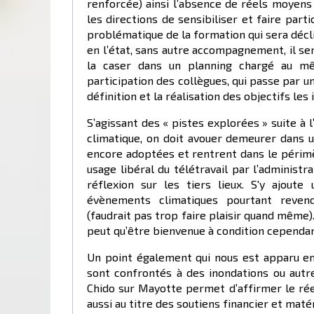
renforcée) ainsi l’absence de réels moyen
les directions de sensibiliser et faire par
problématique de la formation qui sera décl
en l’état, sans autre accompagnement, il se
la caser dans un planning chargé au mêm
participation des collègues, qui passe par un
définition et la réalisation des objectifs les
S’agissant des « pistes explorées » suite à l
climatique, on doit avouer demeurer dans u
encore adoptées et rentrent dans le périmè
usage libéral du télétravail par l’administ
réflexion sur les tiers lieux. S'y ajoute
évènements climatiques pourtant revend
(faudrait pas trop faire plaisir quand même
peut qu’être bienvenue à condition cependant
Un point également qui nous est apparu en r
sont confrontés à des inondations ou autr
Chido sur Mayotte permet d’affirmer le ré
aussi au titre des soutiens financier et mat