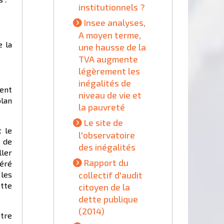
institutionnels ?
Insee analyses,
A moyen terme,
e la
une hausse de la
TVA augmente
légèrement les
inégalités de
rent
niveau de vie et
plan
la pauvreté
Le site de
t le
l'observatoire
 de
des inégalités
ller
Rapport du
téré
collectif d'audit
les
ette
citoyen de la
dette publique
(2014)
tre