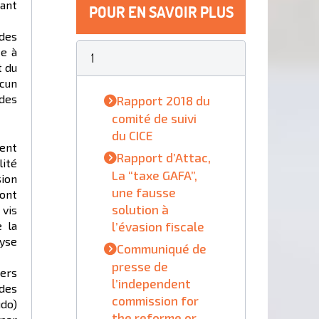
tant
POUR EN SAVOIR PLUS
des
te à
1
t du
ucun
 des
Rapport 2018 du
comité de suivi
du CICE
tent
Rapport d’Attac,
lité
La “taxe GAFA”,
sion
une fausse
 ont
solution à
 vis
l’évasion fiscale
 la
lyse
Communiqué de
presse de
iers
l’independent
 des
commission for
udo)
the reforme or