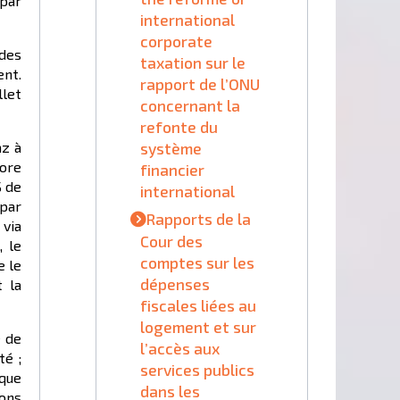
 par
international
corporate
 des
taxation sur le
ent.
rapport de l’ONU
llet
concernant la
refonte du
système
az à
core
financier
S de
international
 par
Rapports de la
 via
Cour des
, le
comptes sur les
e le
dépenses
 la
fiscales liées au
logement et sur
e de
l’accès aux
té ;
services publics
 que
dans les
ions